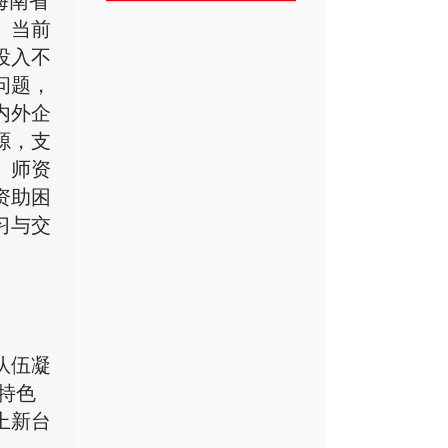
海南省
。当前
投入不
问题，
内外企
源，支
、师资
资助困
习与交
队伍凝
特色
上新台