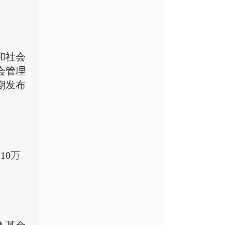
和社会
会管理
期发布
1
0
万